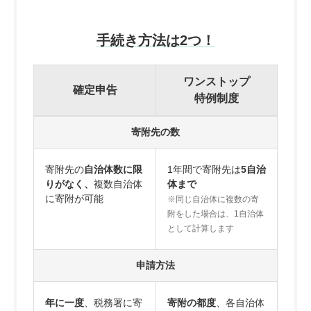
手続き方法は2つ！
ワンストップ
確定申告
特例制度
寄附先の数
寄附先の
自治体数に限
1年間で寄附先は
5自治
りがなく、
複数自治体
体まで
に寄附が可能
※同じ自治体に複数の寄
附をした場合は、1自治体
として計算します
申請方法
年に一度
、税務署に寄
寄附の都度
、各自治体