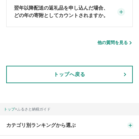
一般的に6月頃を目途に自治体より送付されます。
翌年以降配送の返礼品を申し込んだ場合、
どの年の寄附としてカウントされますか。
返礼品の配送時期に関わらず、寄附申し込み（決済）が
完了した時点で、その年の寄附としてカウントされま
他の質問を見る
す。
トップへ戻る
トップ
>
ふるさと納税ガイド
カテゴリ別ランキングから選ぶ