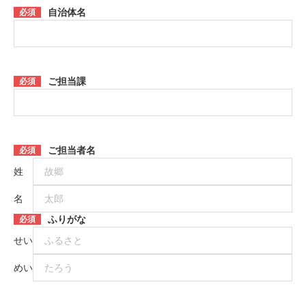
自治体名
必須
ご担当課
必須
ご担当者名
必須
姓
名
ふりがな
必須
せい
めい